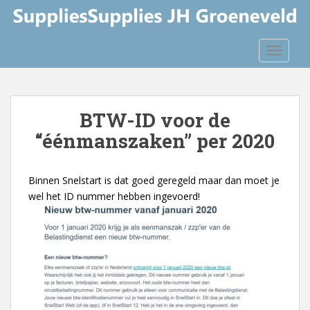
S
k
i
TOGGLE
p
t
o
m
BTW-ID voor de
a
“éénmanszaken” per 2020
i
n
c
Binnen Snelstart is dat goed geregeld maar dan moet je
o
wel het ID nummer hebben ingevoerd!
n
t
e
n
t