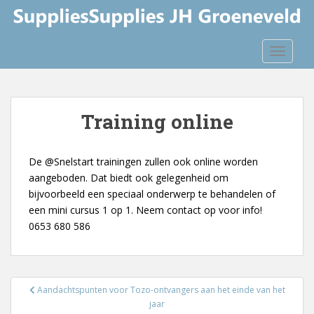
S
k
i
TOGGLE
p
t
o
m
Training online
a
i
n
De @Snelstart trainingen zullen ook online worden
c
aangeboden. Dat biedt ook gelegenheid om
o
bijvoorbeeld een speciaal onderwerp te behandelen of
n
een mini cursus 1 op 1. Neem contact op voor info!
t
0653 680 586
e
n
t
Bericht
Aandachtspunten voor Tozo-ontvangers aan het einde van het
navigatie
jaar