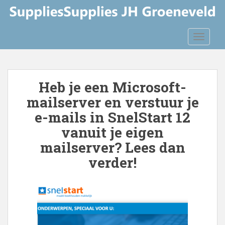
S
k
i
TOGGLE
p
t
o
m
Heb je een Microsoft-
a
mailserver en verstuur je
i
n
e-mails in SnelStart 12
c
vanuit je eigen
o
mailserver? Lees dan
n
t
verder!
e
n
t