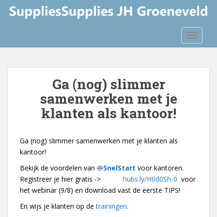
S
k
i
TOGGLE
p
t
o
m
Ga (nog) slimmer
a
samenwerken met je
i
n
klanten als kantoor!
c
o
n
Ga (nog) slimmer samenwerken met je klanten als
t
kantoor!
e
Bekijk de voordelen van
@
SnelStart
voor kantoren.
n
Registreer je hier gratis ->
hubs.ly/H0d0Sh-0
voor
t
het webinar (9/8) en download vast de eerste TIPS!
En wijs je klanten op de
trainingen
.